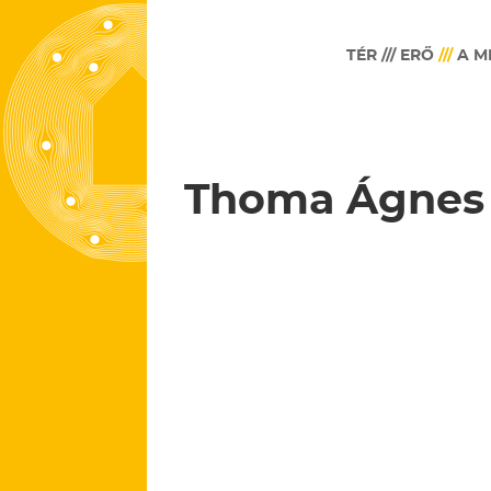
TÉR /// ERŐ
///
A M
Thoma Ágnes