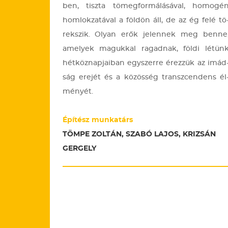
ben, tisz­ta tö­meg­for­má­lá­sá­val, ho­mo­gé
hom­lok­za­tá­val a föl­dön áll, de az ég felé tö
rek­szik. Olyan erők je­len­nek meg benne
ame­lyek ma­guk­kal ra­gad­nak, földi lé­tün
hét­köz­nap­ja­i­ban egy­szer­re érez­zük az imád
ság ere­jét és a kö­zös­ség transz­cen­dens él
mé­nyét.
Építész munkatárs
TÖMPE ZOLTÁN, SZABÓ LAJOS, KRIZSÁN
GERGELY