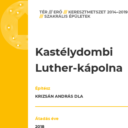
TÉR /// ERŐ
///
KERESZTMETSZET 2014–2019
///
SZAKRÁLIS ÉPÜLETEK
Kastélydombi
Luther-kápolna
Építész
KRIZSÁN ANDRÁS DLA
Átadás éve
2018