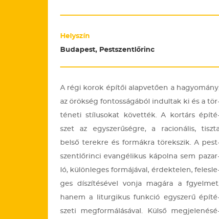
Helyszín
Budapest, Pestszentlőrinc
A régi korok épí­tői alap­ve­tő­en a ha­gyo­mány
az örök­ség fon­tos­sá­gá­ból in­dul­tak ki és a tör
té­ne­ti stí­lu­so­kat kö­vet­ték. A kor­társ épí­té
szet az egy­sze­rű­ség­re, a ra­ci­o­ná­lis, tisz­t
belső te­rek­re és for­mák­ra tö­rek­szik. A pest
szent­lő­rin­ci evan­gé­li­kus ká­pol­na sem pa­zar
ló, kü­lön­le­ges for­má­já­val, ér­dek­te­len, fe­les­le
ges dí­szí­té­sé­vel vonja ma­gá­ra a fgyel­met
hanem a li­tur­gi­kus funk­ció egy­sze­rű épí­té
sze­ti meg­for­má­lá­sá­val. Külső meg­je­le­né­sé