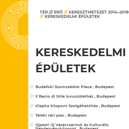
TÉR /// ERŐ
///
KERESZTMETSZET 2014–2019
///
KERESKEDELMI ÉPÜLETEK
KERESKEDELMI
ÉPÜLETEK
Budafoki Szomszédok Piaca , Budapest
Il Bacio di Stile luxusüzletház , Budapest
Klapka Központ Szolgáltatóház , Budapest
Teleki téri piac , Budapest
Újpesti Új Vásárcsarnok és Kulturális
Rendezvényközpont , Budapest