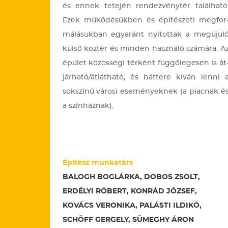
és ennek te­te­jén ren­dez­vény­tér ta­lál­ha­tó
Ezek mű­kö­dé­sük­ben és épí­té­sze­ti meg­for
má­lá­suk­ban egy­aránt nyi­tot­tak a meg­úju­l
külső köz­tér és min­den hasz­ná­ló szá­má­ra. A
épü­let kö­zös­sé­gi tér­ként füg­gő­le­ge­sen is át
jár­ha­tó/át­lát­ha­tó, és hát­te­re kíván lenni 
sok­szí­nű vá­ro­si ese­mé­nyek­nek (a pi­ac­nak é
a szín­ház­nak).
Építész munkatárs
BALOGH BOGLÁRKA, DOBOS ZSOLT,
ERDÉLYI RÓBERT, KONRÁD JÓZSEF,
KOVÁCS VERONIKA, PALÁSTI ILDIKÓ,
SCHÖFF GERGELY, SÜMEGHY ÁRON