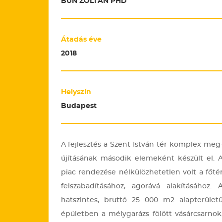
BUN ZOLTÁN PHD
Átadás éve
2018
Helyszín
Budapest
A fej­lesz­tés a Szent Ist­ván tér komp­lex meg
újí­tá­sá­nak má­so­dik ele­me­ként ké­szült el. 
piac ren­de­zé­se nél­kü­löz­he­tet­len volt a főté
fel­sza­ba­dí­tá­sá­hoz, ago­rá­vá ala­kí­tá­sá­hoz. 
hat­szin­tes, brut­tó 25 000 m2 alap­te­rü­le­t
épü­let­ben a mély­ga­rázs fö­lött vá­sár­csar­nok